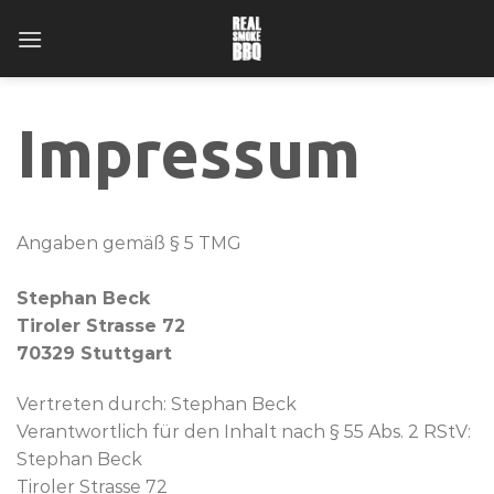
Skip
to
content
Impressum
Angaben gemäß § 5 TMG
Stephan Beck
Tiroler Strasse 72
70329 Stuttgart
Vertreten durch: Stephan Beck
Verantwortlich für den Inhalt nach § 55 Abs. 2 RStV:
Stephan Beck
Tiroler Strasse 72